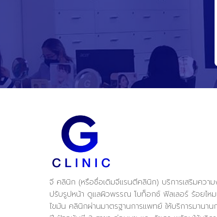
จี คลินิก (หรือชื่อเดิมจีแรนตีคลินิก) บริการเสริมควา
ปรับรูปหน้า ดูแลผิวพรรณ โบท็อกซ์ ฟิลเลอร์ ร้อยไห
ไขมัน คลินิกผ่านมาตรฐานการแพทย์ ให้บริการมานานก