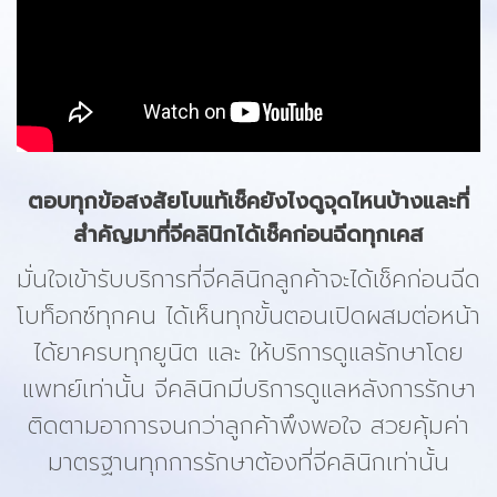
ตอบทุกข้อสงสัยโบแท้เช็คยังไงดูจุดไหนบ้างและที่
สำคัญมาที่จีคลินิกได้เช็คก่อนฉีดทุกเคส
มั่นใจเข้ารับบริการที่จีคลินิกลูกค้าจะได้เช็คก่อนฉีด
โบท็อกซ์ทุกคน ได้เห็นทุกขั้นตอนเปิดผสมต่อหน้า
ได้ยาครบทุกยูนิต และ ให้บริการดูแลรักษาโดย
แพทย์เท่านั้น จีคลินิกมีบริการดูแลหลังการรักษา
ติดตามอาการจนกว่าลูกค้าพึงพอใจ สวยคุ้มค่า
มาตรฐานทุกการรักษาต้องที่จีคลินิกเท่านั้น