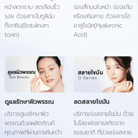
หน้าลดกราม ลดเลือนริ้ว
ร่องลึกบนใบหน้า ร่องแก้ม
รอย ด้วยสารโบทูลินั่ม
หรือเสริมคาง ด้วยสารไฮ
ท็อกซิน(Botulinum
ยาลูโรนิค(Hyaluronic
toxin)
Acid)
ดูแลรักษาผิวพรรณ
ลดสลายไขมัน
บริการดูแลรักษาผิว
บริการเร่งสลายไขมัน ด้วย
พรรณด้วยผลิตภัณฑ์
โมโสแฟตสารสกัดจาก
คุณภาพที่ผ่านการค้นคว้า
ธรรมชาติ ที่ช่วยเร่งสลาย