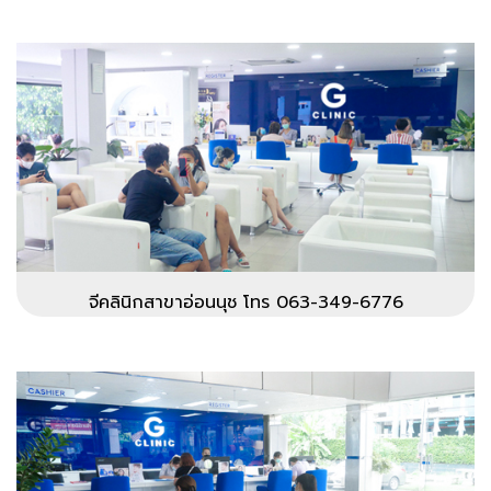
จีคลินิกสาขาอ่อนนุช โทร 063-349-6776