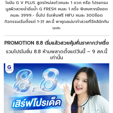
ไขมัน G V PLUS สูตรใหม่ลงไวคนละ 1 ขวด หรือ โปรแกรม
บูสผิวสวยฉ่ำอิ่มน้ำ G FRESH คนละ 1 ครั้ง พิเศษหากมียอด
คนละ 3999.- ขึ้นไป รับเพิ่มฟรี HIFU คนละ 300ช็อต
กิจกรรมเริ่มตั้งแต่ 1-31 สค.นี้ พาคุณแม่มาทำสวยที่จีคลินิกกัน
นะคะ
PROMOTION 8.8 เริ่มแล้วสวยคุ้มหั่นราคากว่าครึ่ง
รวมโปรโมชั่น 8.8 ห้ามพลาดตั้งแต่วันนี้ – 9 สค.นี้
เท่านั้น